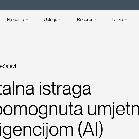
Rješenja
Usluge
Resursi
Tvrtka
tečajevi
talna istraga
pomognuta umjet
ligencijom (AI)