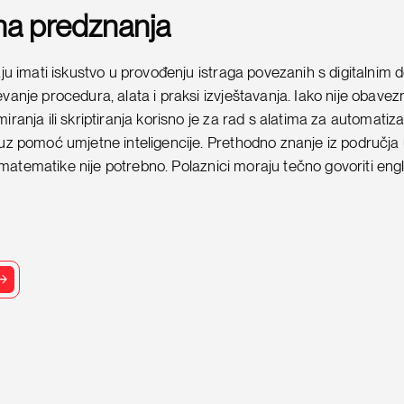
na predznanja
aju imati iskustvo u provođenju istraga povezanih s digitalnim 
vanje procedura, alata i praksi izvještavanja. Iako nije obave
ranja ili skriptiranja korisno je za rad s alatima za automatizac
uz pomoć umjetne inteligencije. Prethodno znanje iz područja
li matematike nije potrebno. Polaznici moraju tečno govoriti engl