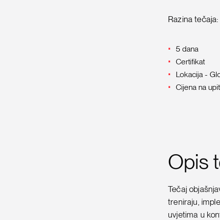
Razina tečaja:
5 dana
Certifikat
Lokacija - Gl
Cijena na upit
Opis 
Tečaj objašnjav
treniraju, imp
uvjetima u kon