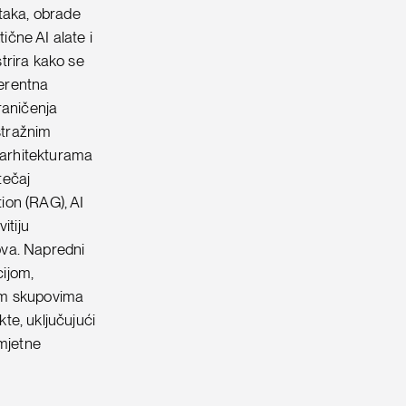
ataka, obrade
ične AI alate i
trira kako se
herentna
graničenja
stražnim
, arhitekturama
tečaj
ion (RAG), AI
itiju
kova. Napredni
ijom,
kim skupovima
kte, uključujući
umjetne