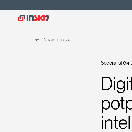
Nazad na sve
Specijalistički 
Digi
pot
inte