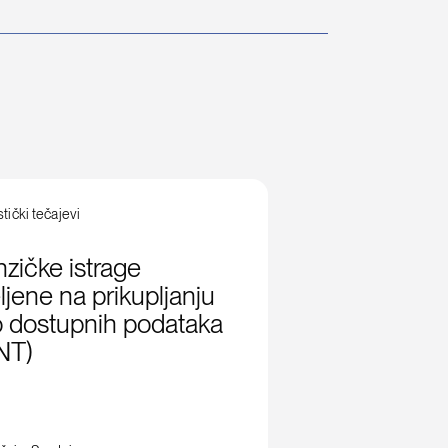
stički tečajevi
zičke istrage
jene na prikupljanju
o dostupnih podataka
NT)