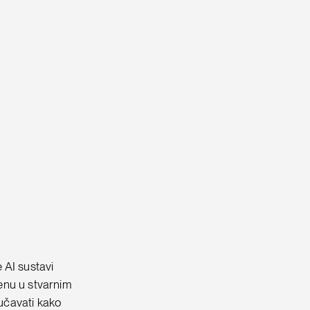
e AI sustavi
jenu u stvarnim
oučavati kako