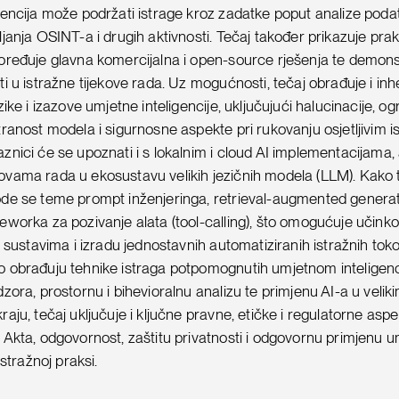
gencija može podržati istrage kroz zadatke poput analize pod
janja OSINT-a i drugih aktivnosti. Tečaj također prikazuje prakt
oređuje glavna komercijalna i open-source rješenja te demons
ti u istražne tijekove rada. Uz mogućnosti, tečaj obrađuje i in
zike i izazove umjetne inteligencije, uključujući halucinacije, o
tranost modela i sigurnosne aspekte pri rukovanju osjetljivim i
znici će se upoznati i s lokalnim i cloud AI implementacijama
vama rada u ekosustavu velikih jezičnih modela (LLM). Kako 
de se teme prompt inženjeringa, retrieval-augmented generat
eworka za pozivanje alata (tool-calling), što omogućuje učinkov
AI sustavima i izradu jednostavnih automatiziranih istražnih to
o obrađuju tehnike istraga potpomognutih umjetnom inteligenc
dzora, prostornu i bihevioralnu analizu te primjenu AI-a u veli
aju, tečaj uključuje i ključne pravne, etičke i regulatorne aspe
 Akta, odgovornost, zaštitu privatnosti i odgovornu primjenu 
istražnoj praksi.