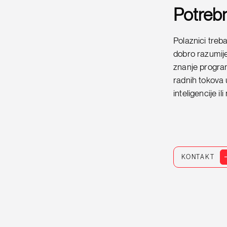
Potreb
Polaznici treb
dobro razumije
znanje programi
radnih tokova 
inteligencije i
KONTAKT