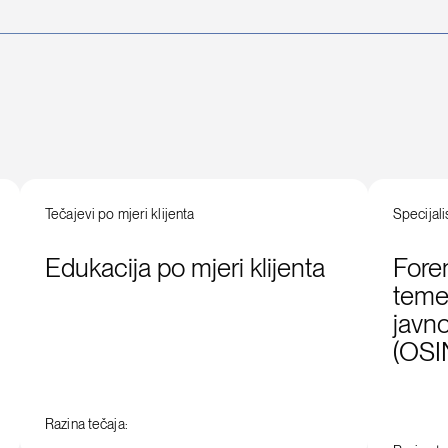
Tečajevi po mjeri klijenta
Specijali
Edukacija po mjeri klijenta
Foren
temel
javn
(OSI
Razina tečaja: