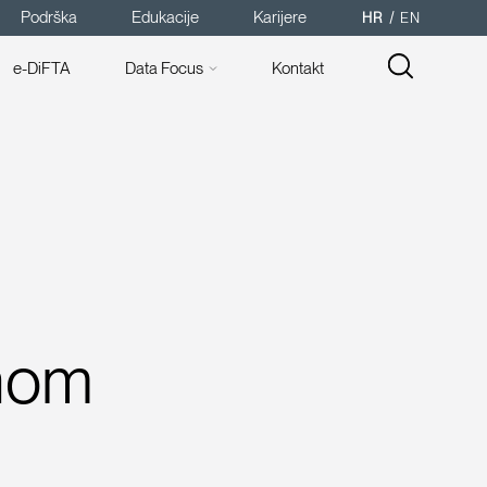
Podrška
Edukacije
Karijere
HR
EN
e-DiFTA
Data Focus
Kontakt
nom