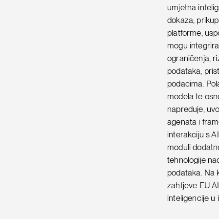
umjetna inteli
dokaza, prikupl
platforme, usp
mogu integrira
ograničenja, ri
podataka, pris
podacima. Pola
modela te osno
napreduje, uvo
agenata i fram
interakciju s 
moduli dodatn
tehnologije na
podataka. Na kr
zahtjeve EU AI
inteligencije u 