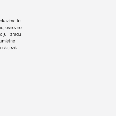
dokazima te
zno, osnovno
iju i izradu
 umjetne
eski jezik.